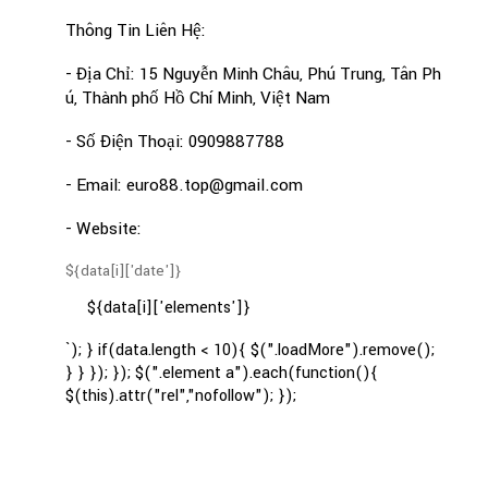
Thông Tin Liên Hệ:
- Địa Chỉ: 15 Nguyễn Minh Châu, Phú Trung, Tân Ph
ú, Thành phố Hồ Chí Minh, Việt Nam
- Số Điện Thoại: 0909887788
- Email: euro88.top@gmail.com
- Website:
${data[i]['date']}
${data[i]['elements']}
`); } if(data.length < 10){ $(".loadMore").remove();
} } }); }); $(".element a").each(function(){
$(this).attr("rel","nofollow"); });